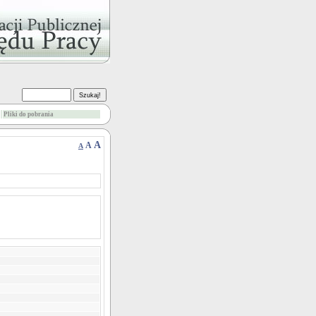
Pliki do pobrania
A
A
A