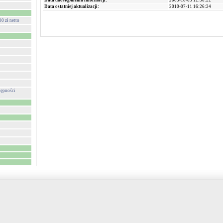
Data udostępnienia informacji:
2005-10-05 12:50:22
Data ostatniej aktualizacji:
2010-07-11 16:26:24
0 zł netto
tępności