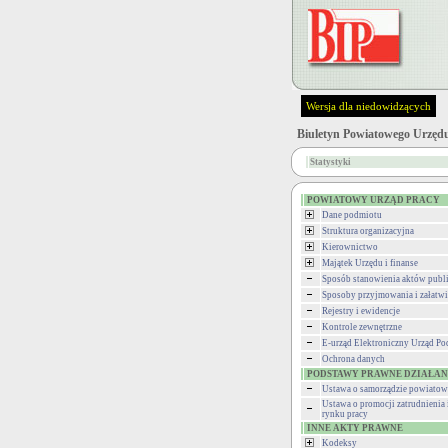
Wersja dla niedowidzących
Biuletyn Powiatowego Urzędu
Statystyki
POWIATOWY URZĄD PRACY
Dane podmiotu
Struktura organizacyjna
Kierownictwo
Majątek Urzędu i finanse
Sposób stanowienia aktów pub
Sposoby przyjmowania i załatwi
Rejestry i ewidencje
Kontrole zewnętrzne
E-urząd Elektroniczny Urząd P
Ochrona danych
PODSTAWY PRAWNE DZIAŁAN
Ustawa o samorządzie powiato
Ustawa o promocji zatrudnienia 
rynku pracy
INNE AKTY PRAWNE
Kodeksy