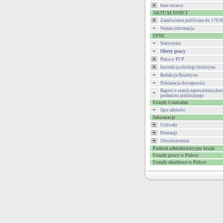
Inne ustawy
AKTUALNOŚCI
Zamówienia publiczne do 170.00
Ważna informacja
INNE
Statystyka
Oferty pracy
Praca w PUP
Instrukcja obsługi biuletynu
Redakcja Biuletynu
Deklaracja dostępności
Raport o stanie zapewnienia dos
podmiotu publicznego
Urzędy Centralne
Spis adresów
Informacje
Uchwały
Przetargi
Obwieszczenia
Podział administracyjny kraju
Urzędy pracy w Polsce
Urzędy skarbowe w Polsce