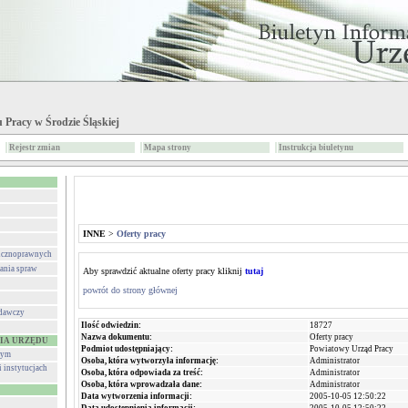
 Pracy w Środzie Śląskiej
Rejestr zmian
Mapa strony
Instrukcja biuletynu
INNE
>
Oferty pracy
licznoprawnych
ania spraw
Aby sprawdzić aktualne oferty pracy kliknij
tutaj
powrót do strony głównej
odawczy
Ilość odwiedzin:
18727
Nazwa dokumentu:
Oferty pracy
IA URZĘDU
Podmiot udostępniający:
Powiatowy Urząd Pracy
wym
Osoba, która wytworzyła informację:
Administrator
i instytucjach
Osoba, która odpowiada za treść:
Administrator
Osoba, która wprowadzała dane:
Administrator
Data wytworzenia informacji:
2005-10-05 12:50:22