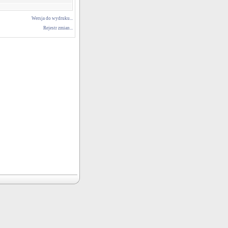
Wersja do wydruku...
Rejestr zmian...