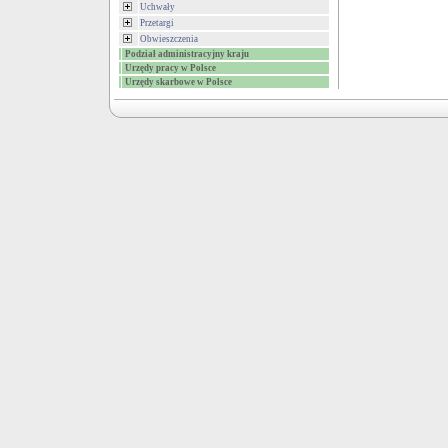
Uchwały
Przetargi
Obwieszczenia
Podział administracyjny kraju
Urzędy pracy w Polsce
Urzędy skarbowe w Polsce