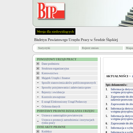
Wersja dla niedowidzących
Biuletyn Powiatowego Urzędu Pracy w Środzie Śląskiej
Statystyki
Rejestr zmian
Mapa 
POWIATOWY URZĄD PRACY
Dane podmiotu
Struktura organizacyjna
Kierownictwo
AKTUALNOŚCI
>
Majątek Urzędu i finanse
Sposób stanowienia aktów publicznoprawnych
Spis dokumentów:
Sposoby przyjmowania i załatwiania spraw
1.
Informacja dotyczą
Rejestry i ewidencje
wstępna przyspies
2.
Zaproszenie do zło
Kontrole zewnętrzne
zakresie przewozu
E-urząd Elektroniczny Urząd Podawczy
3.
Zaproszenie do zło
Ochrona danych
4.
Informacja dotyczą
PODSTAWY PRAWNE DZIAŁANIA URZĘDU
wstępna przyspies
Ustawa o samorządzie powiatowym
5.
Informacja dotyczą
wstępna przyspies
Ustawa o promocji zatrudnienia i instytucjach
rynku pracy
6.
Zaproszenie do zło
INNE AKTY PRAWNE
7.
Informacja o wybo
Kodeksy
8.
Informacja o wybor