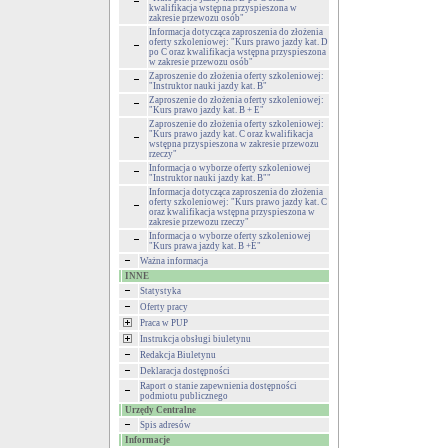
kwalifikacja wstępna przyspieszona w
zakresie przewozu osób"
Informacja dotycząca zaproszenia do złożenia
oferty szkoleniowej: "Kurs prawo jazdy kat. D
po C oraz kwalifikacja wstępna przyspieszona
w zakresie przewozu osób"
Zaproszenie do złożenia oferty szkoleniowej:
"Instruktor nauki jazdy kat. B"
Zaproszenie do złożenia oferty szkoleniowej:
"Kurs prawo jazdy kat. B + E"
Zaproszenie do złożenia oferty szkoleniowej:
"Kurs prawo jazdy kat. C oraz kwalifikacja
wstępna przyspieszona w zakresie przewozu
rzeczy"
Informacja o wyborze oferty szkoleniowej
"Instruktor nauki jazdy kat. B""
Informacja dotycząca zaproszenia do złożenia
oferty szkoleniowej: "Kurs prawo jazdy kat. C
oraz kwalifikacja wstępna przyspieszona w
zakresie przewozu rzeczy"
Informacja o wyborze oferty szkoleniowej
"Kurs prawa jazdy kat. B +E"
Ważna informacja
INNE
Statystyka
Oferty pracy
Praca w PUP
Instrukcja obsługi biuletynu
Redakcja Biuletynu
Deklaracja dostępności
Raport o stanie zapewnienia dostępności
podmiotu publicznego
Urzędy Centralne
Spis adresów
Informacje