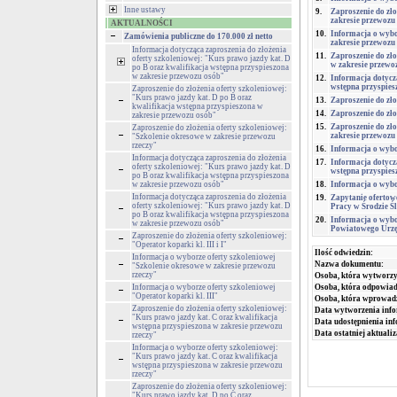
Inne ustawy
9.
Zaproszenie do zło
zakresie przewozu
AKTUALNOŚCI
10.
Informacja o wybo
Zamówienia publiczne do 170.000 zł netto
zakresie przewozu
Informacja dotycząca zaproszenia do złożenia
11.
Zaproszenie do zło
oferty szkoleniowej: "Kurs prawo jazdy kat. D
w zakresie przewo
po B oraz kwalifikacja wstępna przyspieszona
w zakresie przewozu osób"
12.
Informacja dotyczą
wstępna przyspies
Zaproszenie do złożenia oferty szkoleniowej:
"Kurs prawo jazdy kat. D po B oraz
13.
Zaproszenie do zło
kwalifikacja wstępna przyspieszona w
14.
Zaproszenie do zło
zakresie przewozu osób"
15.
Zaproszenie do zło
Zaproszenie do złożenia oferty szkoleniowej:
zakresie przewozu
"Szkolenie okresowe w zakresie przewozu
rzeczy"
16.
Informacja o wybor
Informacja dotycząca zaproszenia do złożenia
17.
Informacja dotyczą
oferty szkoleniowej: "Kurs prawo jazdy kat. D
wstępna przyspies
po B oraz kwalifikacja wstępna przyspieszona
w zakresie przewozu osób"
18.
Informacja o wybo
Informacja dotycząca zaproszenia do złożenia
19.
Zapytanie ofertow
oferty szkoleniowej: "Kurs prawo jazdy kat. D
Pracy w Środzie Śl
po B oraz kwalifikacja wstępna przyspieszona
20.
Informacja o wybo
w zakresie przewozu osób"
Powiatowego Urzęd
Zaproszenie do złożenia oferty szkoleniowej:
"Operator koparki kl. III i I"
Ilość odwiedzin:
Informacja o wyborze oferty szkoleniowej
Nazwa dokumentu:
"Szkolenie okresowe w zakresie przewozu
rzeczy"
Osoba, która wytworzy
Informacja o wyborze oferty szkoleniowej
Osoba, która odpowiada
"Operator koparki kl. III"
Osoba, która wprowad
Zaproszenie do złożenia oferty szkoleniowej:
Data wytworzenia info
"Kurs prawo jazdy kat. C oraz kwalifikacja
Data udostępnienia inf
wstępna przyspieszona w zakresie przewozu
Data ostatniej aktualiz
rzeczy"
Informacja o wyborze oferty szkoleniowej:
"Kurs prawo jazdy kat. C oraz kwalifikacja
wstępna przyspieszona w zakresie przewozu
rzeczy"
Zaproszenie do złożenia oferty szkoleniowej:
"Kurs prawo jazdy kat. D po C oraz