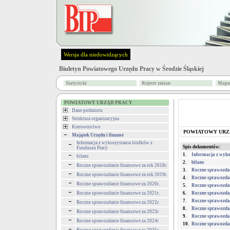
Wersja dla niedowidzących
Biuletyn Powiatowego Urzędu Pracy w Środzie Śląskiej
Statystyki
Rejestr zmian
Mapa 
POWIATOWY URZĄD PRACY
Dane podmiotu
Struktura organizacyjna
Kierownictwo
POWIATOWY URZ
Majątek Urzędu i finanse
Informacja z wykorzystania środków z
Spis dokumentów:
Funduszu Pracy
1.
Informacja z wyko
bilans
2.
bilans
Roczne sprawozdanie finansowe za rok 2018r.
3.
Roczne sprawozdan
Roczne sprawozdanie finansowe za rok 2019r.
4.
Roczne sprawozdan
Roczne sprawozdanie finansowe za 2020r.
5.
Roczne sprawozdan
Roczne sprawozdanie finansowe za 2021r.
6.
Roczne sprawozdan
7.
Roczne sprawozdan
Roczne sprawozdanie finansowe za 2022r.
8.
Roczne sprawozdan
Roczne sprawozdanie finansowe za 2023r
9.
Roczne sprawozdan
Roczne sprawozdanie finansowe za 2024r
10.
Roczne sprawozdan