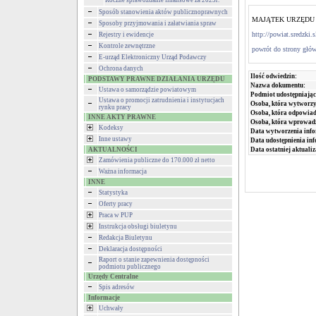
Roczne sprawozdanie finansowe za 2025r.
Sposób stanowienia aktów publicznoprawnych
MAJĄTEK URZĘDU - pat
Sposoby przyjmowania i załatwiania spraw
http://powiat.sredzki.
Rejestry i ewidencje
Kontrole zewnętrzne
powrót do strony głów
E-urząd Elektroniczny Urząd Podawczy
Ochrona danych
Ilość odwiedzin:
PODSTAWY PRAWNE DZIAŁANIA URZĘDU
Nazwa dokumentu:
Ustawa o samorządzie powiatowym
Podmiot udostępniając
Ustawa o promocji zatrudnienia i instytucjach
Osoba, która wytworzy
rynku pracy
Osoba, która odpowiada
INNE AKTY PRAWNE
Osoba, która wprowad
Kodeksy
Data wytworzenia info
Inne ustawy
Data udostępnienia inf
AKTUALNOŚCI
Data ostatniej aktualiz
Zamówienia publiczne do 170.000 zł netto
Ważna informacja
INNE
Statystyka
Oferty pracy
Praca w PUP
Instrukcja obsługi biuletynu
Redakcja Biuletynu
Deklaracja dostępności
Raport o stanie zapewnienia dostępności
podmiotu publicznego
Urzędy Centralne
Spis adresów
Informacje
Uchwały