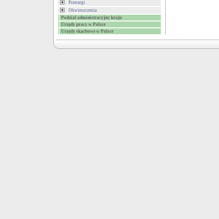
Przetargi
Obwieszczenia
Podział administracyjny kraju
Urzędy pracy w Polsce
Urzędy skarbowe w Polsce